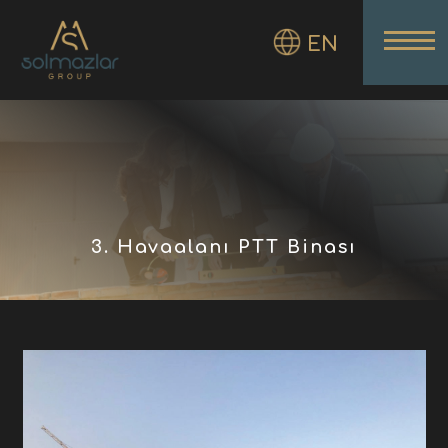
EN
3. Havaalanı PTT Binası